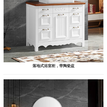
落地式浴室柜，带陶瓷盆