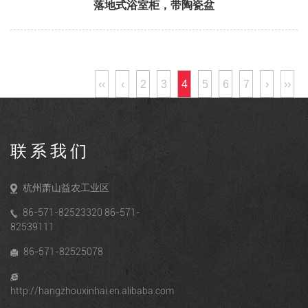
落地式浴室柜，带陶瓷盆
‹‹
‹
2
3
4
5
6
7
›
››
联系我们
杭州萧山益农工业区
86-571-82523320 86-571-
82539111
86-571-82525078
http://hangzhouxinhai.en.alibaba.com