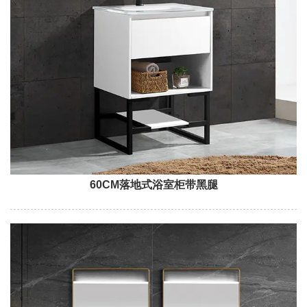
60CM落地式浴室柜带黑腿