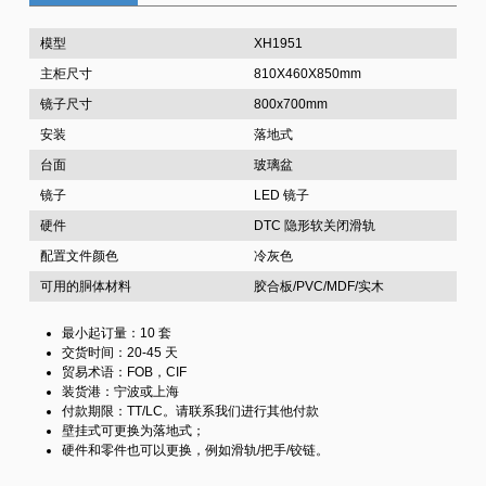
模型
XH1951
主柜尺寸
810X460X850mm
镜子尺寸
800x700mm
安装
落地式
台面
玻璃盆
镜子
LED 镜子
硬件
DTC 隐形软关闭滑轨
配置文件颜色
冷灰色
可用的胴体材料
胶合板/PVC/MDF/实木
最小起订量：10 套
交货时间：20-45 天
贸易术语：FOB，CIF
装货港：宁波或上海
付款期限：TT/LC。请联系我们进行其他付款
壁挂式可更换为落地式；
硬件和零件也可以更换，例如滑轨/把手/铰链。