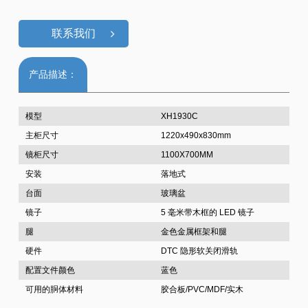
联系我们
产品描述：
模型
XH1930C
主柜尺寸
1220x490x830mm
镜柜尺寸
1100X700MM
安装
落地式
台面
玻璃盆
镜子
5 毫米带木框的 LED 镜子
腿
金色金属框架和腿
硬件
DTC 隐形软关闭滑轨
配置文件颜色
蓝色
可用的胴体材料
胶合板/PVC/MDF/实木