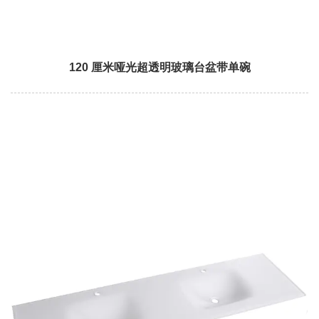
120 厘米哑光超透明玻璃台盆带单碗