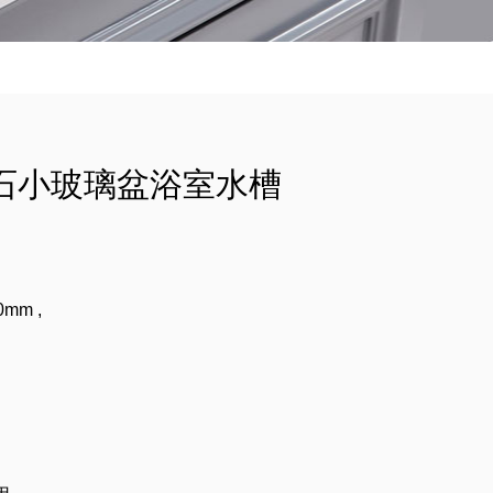
凰石小玻璃盆浴室水槽
0mm ,