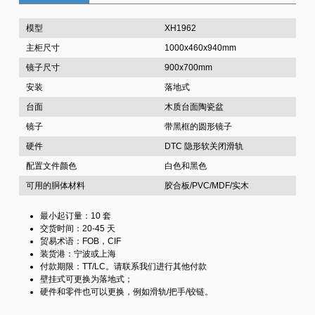
模型
XH1962
主柜尺寸
1000x460x940mm
镜子尺寸
900x700mm
安装
落地式
台面
木质台面陶瓷盆
镜子
带黑框的圆形镜子
硬件
DTC 隐形软关闭滑轨
配置文件颜色
白色和黑色
可用的胴体材料
胶合板/PVC/MDF/实木
最小起订量：10 套
交货时间：20-45 天
贸易术语：FOB，CIF
装货港：宁波或上海
付款期限：TT/LC。请联系我们进行其他付款
壁挂式可更换为落地式；
硬件和零件也可以更换，例如滑轨/把手/铰链。