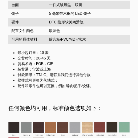
台面
一件式玻璃盆，双碗
镜子
5 毫米带木框的 LED 镜子
硬件
DTC 隐形软关闭滑轨
配置文件颜色
暖灰色
可用的胴体材料
胶合板/PVC/MDF/实木
最小起订量：10 套
交货时间：20-45 天
贸易术语：FOB，CIF
装货港：宁波或上海
付款期限：TT/LC。请联系我们进行其他付款
壁挂式可更换为落地式；
硬件和零件也可以更换，例如滑轨/把手/铰链。
任何颜色均可用，标准颜色选项如下：