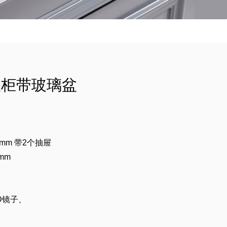
室柜带玻璃盆
0mm 带2个抽屉
mm
D镜子、