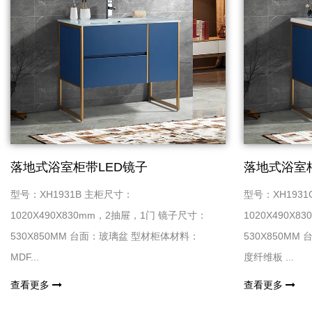
落地式浴室柜带LED镜子
落地式浴室
型号：XH1931B 主柜尺寸：
型号：XH193
1020X490X830mm，2抽屉，1门 镜子尺寸：
1020X490X
530X850MM 台面：玻璃盆 型材柜体材料：
530X850M
MDF...
度纤维板 ...
查看更多
查看更多