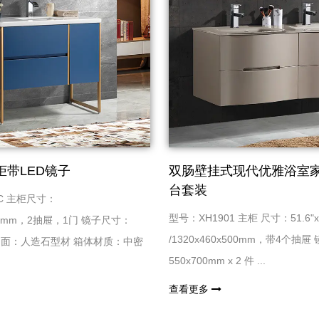
柜带LED镜子
双肠壁挂式现代优雅浴室
台套装
1C 主柜尺寸：
型号：XH1901 主柜 尺寸：51.6"x18
830mm，2抽屉，1门 镜子尺寸：
/1320x460x500mm，带4个抽
M 台面：人造石型材 箱体材质：中密
550x700mm x 2 件 ...
查看更多