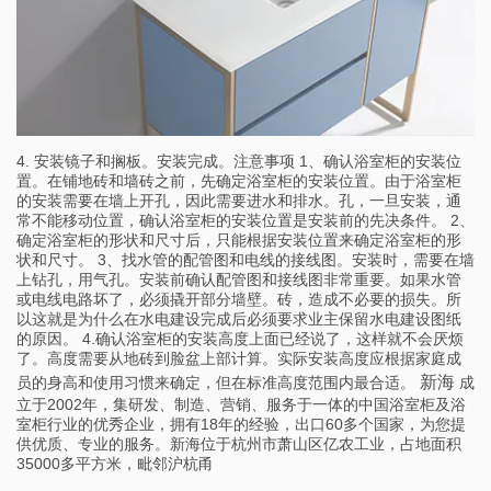
4. 安装镜子和搁板。安装完成。注意事项 1、确认浴室柜的安装位
置。在铺地砖和墙砖之前，先确定浴室柜的安装位置。由于浴室柜
的安装需要在墙上开孔，因此需要进水和排水。孔，一旦安装，通
常不能移动位置，确认浴室柜的安装位置是安装前的先决条件。 2、
确定浴室柜的形状和尺寸后，只能根据安装位置来确定浴室柜的形
状和尺寸。 3、找水管的配管图和电线的接线图。安装时，需要在墙
上钻孔，用气孔。安装前确认配管图和接线图非常重要。如果水管
或电线电路坏了，必须撬开部分墙壁。砖，造成不必要的损失。所
以这就是为什么在水电建设完成后必须要求业主保留水电建设图纸
的原因。 4.确认浴室柜的安装高度上面已经说了，这样就不会厌烦
了。高度需要从地砖到脸盆上部计算。实际安装高度应根据家庭成
新海
员的身高和使用习惯来确定，但在标准高度范围内最合适。
成
立于2002年，集研发、制造、营销、服务于一体的中国浴室柜及浴
室柜行业的优秀企业，拥有18年的经验，出口60多个国家，为您提
供优质、专业的服务。新海位于杭州市萧山区亿农工业，占地面积
35000多平方米，毗邻沪杭甬