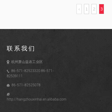
‹
1
2
3
联系我们
杭州萧山益农工业区
86-571-82523320 86-571-
82539111
86-571-82525078
http://hangzhouxinhai.en.alibaba.com