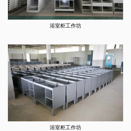
浴室柜工作坊
浴室柜工作坊