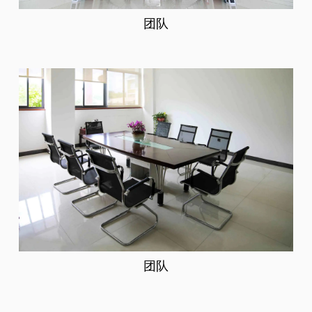
团队
团队