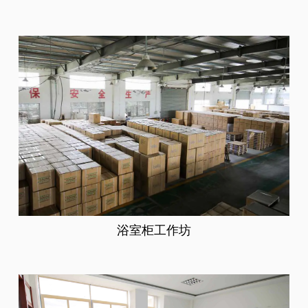
浴室柜工作坊